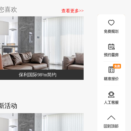
您喜欢
查看更多>>
立
即
提
交
保利国际98²m简约
新活动